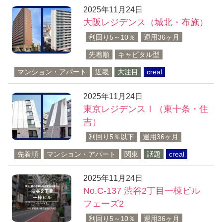
2025年11月24日
大阪レジデンス（城北・布施）
利回り5～10％
運用36ヶ月
先着順
キャピタル型
マンション・アパート
近畿
大注目
creal
2025年11月24日
東京レジデンスⅠ（東十条・住
吉）
利回り5％以下
運用36ヶ月
先着順
マンション・アパート
関東
話題
creal
2025年11月24日
No.C-137 渋谷2丁目一棟ビル
フェーズ2
利回り5～10％
運用36ヶ月