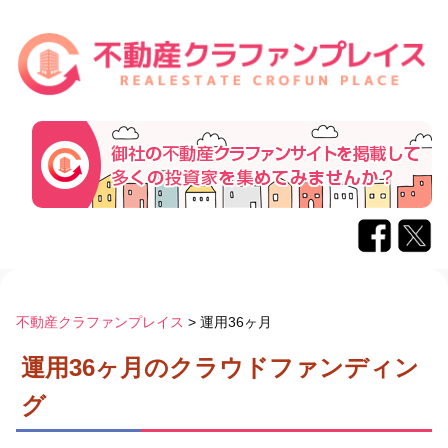
コ
ン
不動産クラファンプレイス
>
運用36ヶ月
テ
運用36ヶ月のクラウドファンディン
ン
ツ
グ
へ
ス