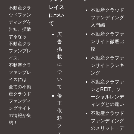
レイス
不動産クラ
不動産クラウド
につい
ウドファン
ファンディング
ディングを
て
入門編
告知、拡散
不動産クラファ
広
するなら
ンサイト徹底比
告
不動産クラ
較
掲
ファンプレ
載
不動産クラファ
イス。
に
ンサイトランキ
不動産クラ
つ
ファンプレ
ング
い
イスには
不動産クラファ
て
全ての不動
ンとREIT、ソ
産クラウド
修
ーシャルレンデ
ファンディ
正
ィングとの違い
ングサイト
依
不動産クラウド
の情報が集
頼
ファンディング
約！
フ
のメリット・デ
ォ