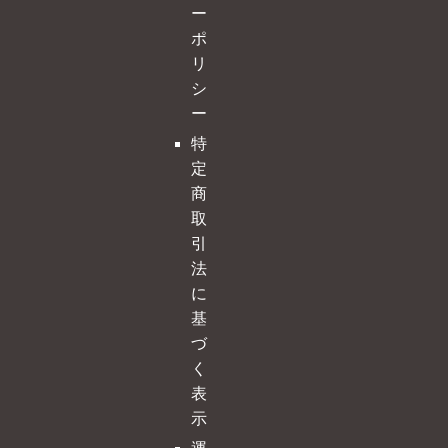
ー
ポ
リ
シ
ー
特
定
商
取
引
法
に
基
づ
く
表
示
運