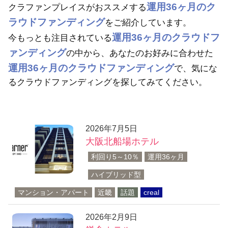
運用36ヶ月のク
クラファンプレイスがおススメする
キ
ッ
ラウドファンディング
をご紹介しています。
プ
運用36ヶ月のクラウドフ
今もっとも注目されている
ァンディング
の中から、あなたのお好みに合わせた
運用36ヶ月のクラウドファンディング
で、気にな
るクラウドファンディングを探してみてください。
2026年7月5日
大阪北船場ホテル
利回り5～10％
運用36ヶ月
ハイブリッド型
マンション・アパート
近畿
話題
creal
2026年2月9日