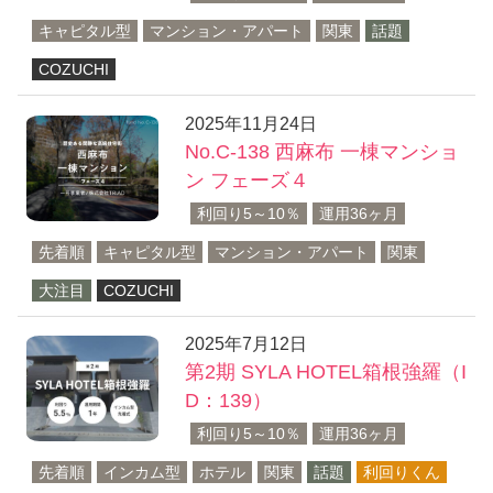
キャピタル型
マンション・アパート
関東
話題
COZUCHI
2025年11月24日
No.C-138 西麻布 一棟マンショ
ン フェーズ４
利回り5～10％
運用36ヶ月
先着順
キャピタル型
マンション・アパート
関東
大注目
COZUCHI
2025年7月12日
第2期 SYLA HOTEL箱根強羅（I
D：139）
利回り5～10％
運用36ヶ月
先着順
インカム型
ホテル
関東
話題
利回りくん