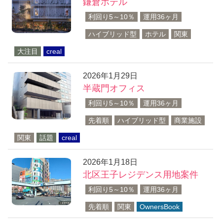
鎌倉ホテル
利回り5～10％
運用36ヶ月
ハイブリッド型
ホテル
関東
大注目
creal
2026年1月29日
半蔵門オフィス
利回り5～10％
運用36ヶ月
先着順
ハイブリッド型
商業施設
関東
話題
creal
2026年1月18日
北区王子レジデンス用地案件
利回り5～10％
運用36ヶ月
先着順
関東
OwnersBook