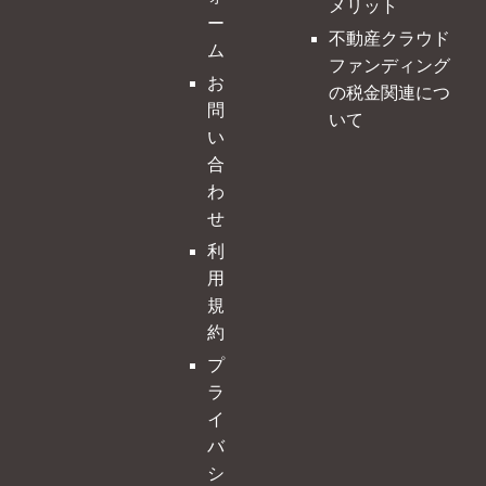
メリット
ー
不動産クラウド
ム
ファンディング
お
の税金関連につ
問
いて
い
合
わ
せ
利
用
規
約
プ
ラ
イ
バ
シ