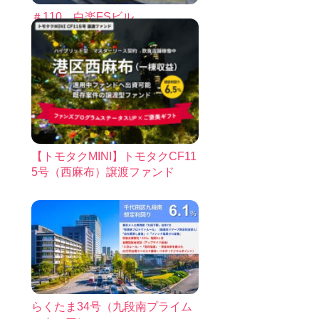
＃110 白楽FSビル
【トモタクMINI】トモタクCF11
5号（西麻布）譲渡ファンド
らくたま34号（九段南プライム