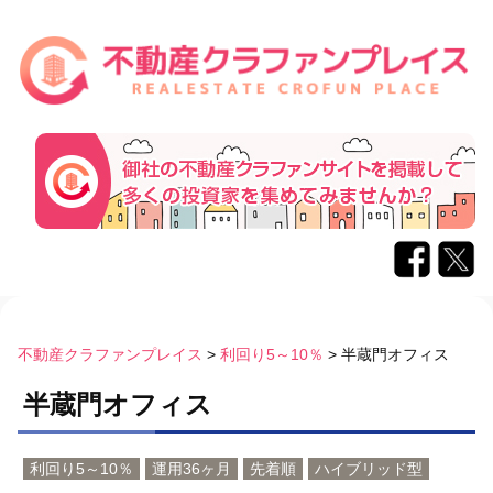
コ
ン
不動産クラファンプレイス
>
利回り5～10％
>
半蔵門オフィス
テ
半蔵門オフィス
ン
ツ
へ
利回り5～10％
運用36ヶ月
先着順
ハイブリッド型
ス