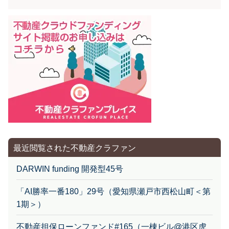
最近閲覧された不動産クラファン
DARWIN funding 開発型45号
「AI勝率一番180」29号（愛知県瀬戸市西松山町＜第
1期＞）
不動産担保ローンファンド#165（一棟ビル@港区虎