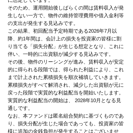
に想定しています。
そのため、運用開始後しばらくの間は賃料収入が発
生しない一方で、物件の維持管理費用や借入金利等
の支出が発生する見込みです。
この結果、初回配当予定時期である2026年7月以
降、約1年間は、会計上の損失を投資家の皆様に割
り当てる「損失分配」が生じる想定となり、これに
伴い、一時的に出資額が減少する見込みです。
その後、物件のリーシングが進み、賃料収入が安定
的に得られる段階では、得られた利益により、これ
まで計上された累積損失を順次補填していきます。
累積損失がすべて解消され、減少した出資額が元に
戻った段階で実質的な利益配当を開始いたします。
実質的な利益配当の開始は、 2028年10月となる見
通しです。
なお、本ファンドは匿名組合契約に基づくものであ
り、損失分配が生じた場合であっても、投資家の皆
様に追加の金銭負担が発生することはございませ