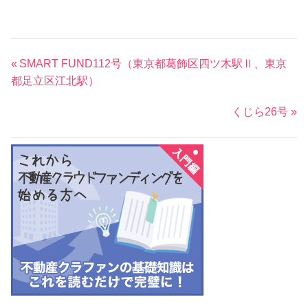
投
前
SMART FUND112号（東京都葛飾区四ツ木駅Ⅱ、東京
稿
の
都足立区江北駅）
ナ
記
次
くじら26号
事:
ビ
の
ゲ
記
ー
事:
シ
ョ
ン