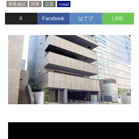
商業施設
関東
話題
creal
キ
ッ
X
Facebook
はてブ
LINE
プ
ファンドのアピールポイント