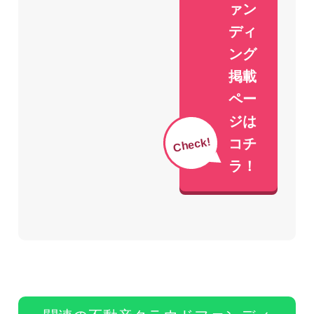
ァン
ディ
ング
掲載
ペー
ジは
Check!
コチ
ラ！