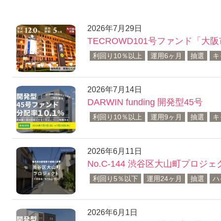
2026年7月29日
TECROWD101号ファンド「大阪
利回り10％以上
運用6ヶ月
抽選
キ
2026年7月14日
DARWIN funding 開発型45号
利回り10％以上
運用9ヶ月
抽選
キ
2026年6月11日
No.C-144 渋谷区大山町プロジェ
利回り5％以下
運用24ヶ月
抽選
ハ
2026年6月1日