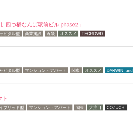
市 四つ橋なんば駅前ビル phase2」
ャピタル型
商業施設
近畿
オススメ
TECROWD
ャピタル型
マンション・アパート
関東
オススメ
DARWIN fund
クト
イブリッド型
マンション・アパート
関東
大注目
COZUCHI