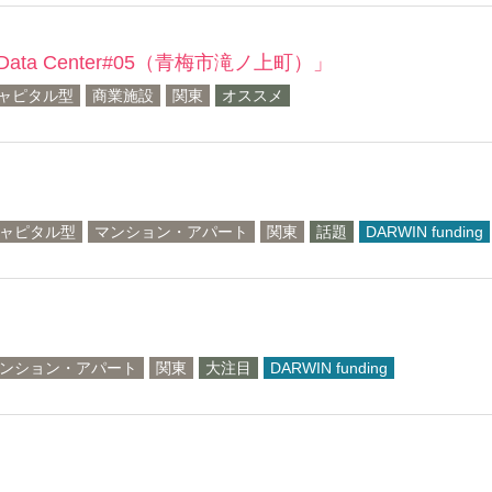
ata Center#05（青梅市滝ノ上町）」
ャピタル型
商業施設
関東
オススメ
ャピタル型
マンション・アパート
関東
話題
DARWIN funding
ンション・アパート
関東
大注目
DARWIN funding