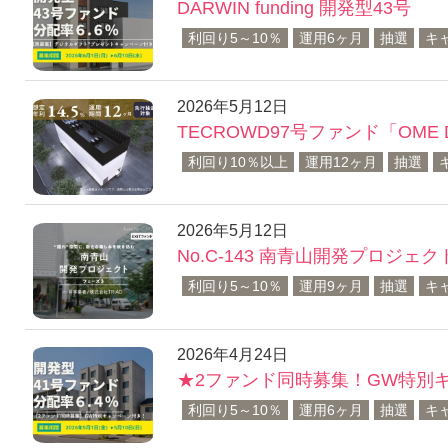
DARWIN funding 開発型43号
利回り5～10％
運用6ヶ月
抽選
キ
2026年5月12日
TECROWD97号ファンド「OME Data
利回り10％以上
運用12ヶ月
抽選
2026年5月12日
No.C-143 南青山開発プロジェク
利回り5～10％
運用9ヶ月
抽選
キ
2026年4月24日
★2ファンド同時募集！GW特別キャン
利回り5～10％
運用6ヶ月
抽選
キ