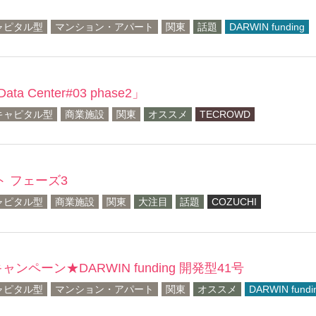
ャピタル型
マンション・アパート
関東
話題
DARWIN funding
 Center#03 phase2」
キャピタル型
商業施設
関東
オススメ
TECROWD
ト フェーズ3
ャピタル型
商業施設
関東
大注目
話題
COZUCHI
ペーン★DARWIN funding 開発型41号
ャピタル型
マンション・アパート
関東
オススメ
DARWIN fundi