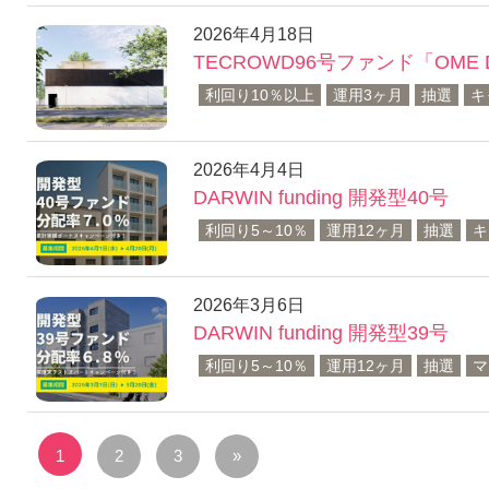
2026年4月18日
TECROWD96号ファンド「OME D
利回り10％以上
運用3ヶ月
抽選
キ
2026年4月4日
DARWIN funding 開発型40号
利回り5～10％
運用12ヶ月
抽選
キ
2026年3月6日
DARWIN funding 開発型39号
利回り5～10％
運用12ヶ月
抽選
マ
投
次
1
2
3
»
稿
の