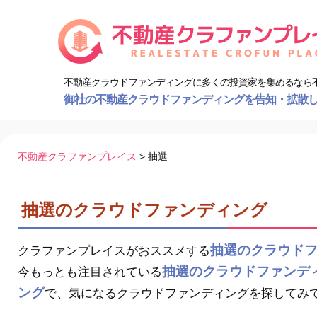
不動産クラウドファンディングに多くの投資家を集めるなら
御社の不動産クラウドファンディングを告知・拡散
コ
不動産クラファンプレイス
>
抽選
ン
テ
ン
抽選のクラウドファンディング
ツ
へ
抽選のクラウド
ス
クラファンプレイスがおススメする
キ
抽選のクラウドファンデ
今もっとも注目されている
ッ
ング
で、気になるクラウドファンディングを探してみ
プ