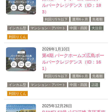
ルパークレジデンス（ID：18
3）
利回り5％以下
運用6ヶ月
先着順
インカム型
マンション・アパート
中国・四国
大注目
利回りくん
2026年1月10日
第4期 パークホームズ広島ボー
ルパークレジデンス（ID：16
1）
利回り5％以下
運用6ヶ月
先着順
インカム型
マンション・アパート
中国・四国
話題
利回りくん
2025年12月26日