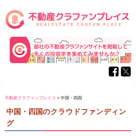
コ
ン
不動産クラファンプレイス
>
中国・四国
テ
中国・四国のクラウドファンディン
ン
ツ
グ
へ
ス