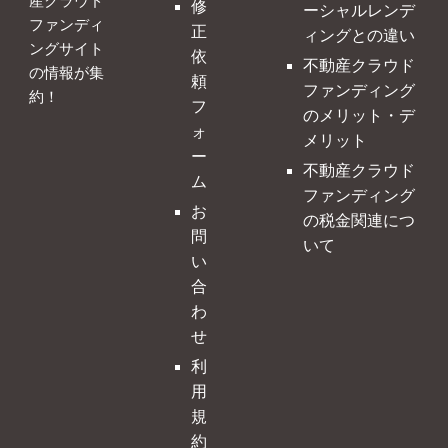
産クラウド
修
ーシャルレンデ
ファンディ
正
ィングとの違い
ングサイト
依
不動産クラウド
の情報が集
頼
ファンディング
約！
フ
のメリット・デ
ォ
メリット
ー
不動産クラウド
ム
ファンディング
お
の税金関連につ
問
いて
い
合
わ
せ
利
用
規
約