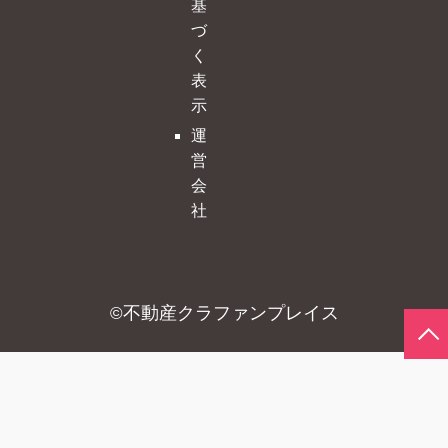
基
づ
く
表
示
運
営
会
社
不動産クラファンプレイス
©