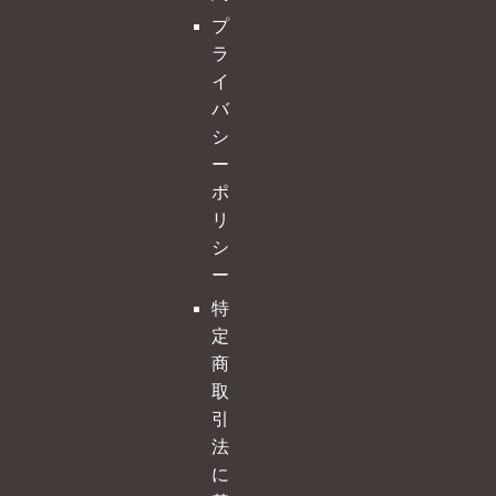
プ
ラ
イ
バ
シ
ー
ポ
リ
シ
ー
特
定
商
取
引
法
に