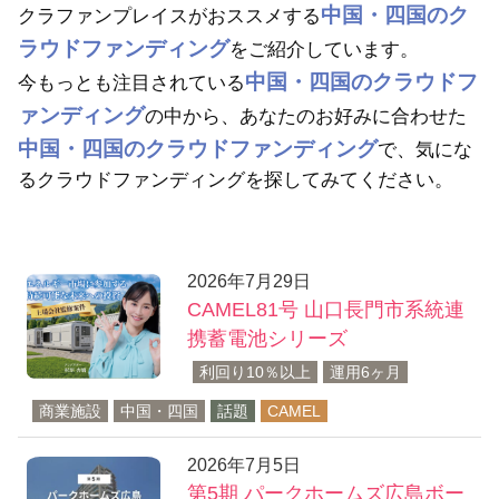
中国・四国のク
クラファンプレイスがおススメする
キ
ッ
ラウドファンディング
をご紹介しています。
プ
中国・四国のクラウドフ
今もっとも注目されている
ァンディング
の中から、あなたのお好みに合わせた
中国・四国のクラウドファンディング
で、気にな
るクラウドファンディングを探してみてください。
2026年7月29日
CAMEL81号 山口長門市系統連
携蓄電池シリーズ
利回り10％以上
運用6ヶ月
商業施設
中国・四国
話題
CAMEL
2026年7月5日
第5期 パークホームズ広島ボー