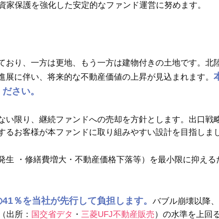
投資家保護を強化した安定的なファンド運営に努めます。
ており、一方は更地、もう一方は建物付きの土地です。北
進展に伴い、将来的な不動産価値の上昇が見込まれます。
ください。
ない限り、継続ファンドへの売却を方針とします。出口戦
するお客様が本ファンドに取り組みやすい設計を目指しま
発生 ・修繕費増大・不動産価格下落等）を最小限に抑える
の
41％
を当社が先行して負担します。
バブル崩壊以降、
（出所：
国交省デタ
・
三菱UFJ不動産販売
）の水準を上回