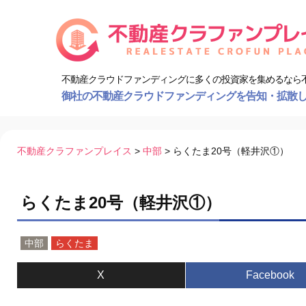
不動産クラウドファンディングに多くの投資家を集めるなら
御社の不動産クラウドファンディングを告知・拡散
コ
不動産クラファンプレイス
>
中部
>
らくたま20号（軽井沢①）
ン
テ
ン
らくたま20号（軽井沢①）
ツ
へ
ス
中部
らくたま
キ
ッ
X
Facebook
プ