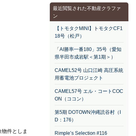
最近閲覧された不動産クラファ
ン
【トモタクMINI】トモタクCF1
18号（松戸）
「AI勝率一番180」35号（愛知
県半田市成岩駅＜第1期＞）
CAMEL52号 山口江崎 高圧系統
用蓄電池プロジェクト
CAMEL57号 エル・コートCOC
ON（ココン）
第5期 DOTOWN沖縄読谷村（I
D：176）
象物件としま
Rimple’s Selection #116