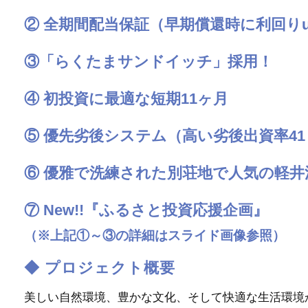
②
全期間配当保証（早期償還時に利回りu
③
「らくたまサンドイッチ」採用！
④
初投資に最適な短期11ヶ月
⑤
優先劣後システム（高い劣後出資率41
⑥
優雅で洗練された別荘地で人気の軽井
⑦
New!!『ふるさと投資応援企画』
（※上記①～③の詳細はスライド画像参照）
◆ プロジェクト概要
美しい自然環境、豊かな文化、そして快適な生活環境