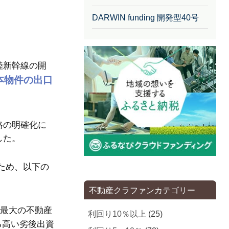
DARWIN funding 開発型40号
陸新幹線の開
本物件の出口
略の明確化に
した。
ため、以下の
不動産クラファンカテゴリー
最大の不動産
利回り10％以上
(25)
る高い劣後出資