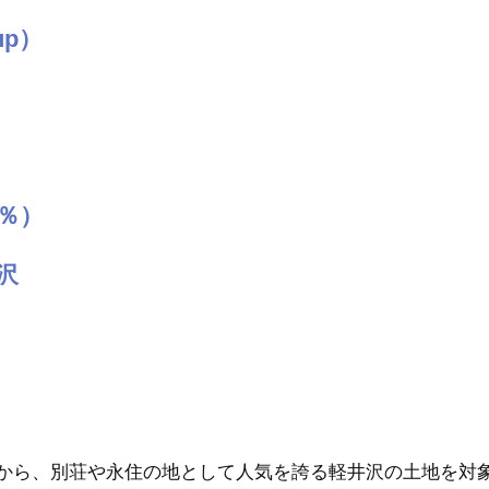
p）
％）
沢
から、別荘や永住の地として人気を誇る軽井沢の土地を対