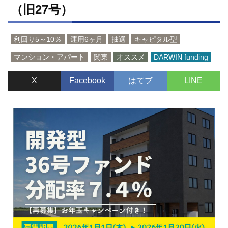
（旧27号）
キ
ッ
プ
利回り5～10％
運用6ヶ月
抽選
キャピタル型
マンション・アパート
関東
オススメ
DARWIN funding
X
Facebook
はてブ
LINE