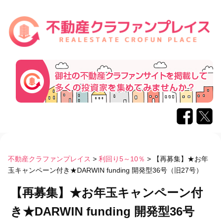
コ
ン
不動産クラファンプレイス
>
利回り5～10％
>
【再募集】★お年
テ
玉キャンペーン付き★DARWIN funding 開発型36号（旧27号）
ン
【再募集】★お年玉キャンペーン付
ツ
へ
き★DARWIN funding 開発型36号
ス