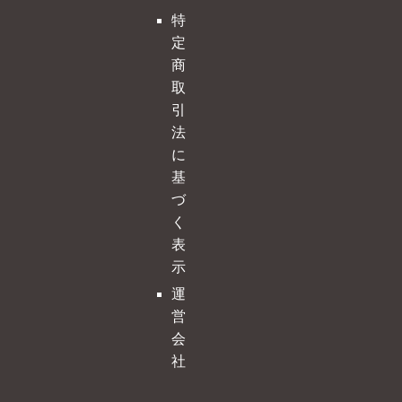
特
定
商
取
引
法
に
基
づ
く
表
示
運
営
会
社