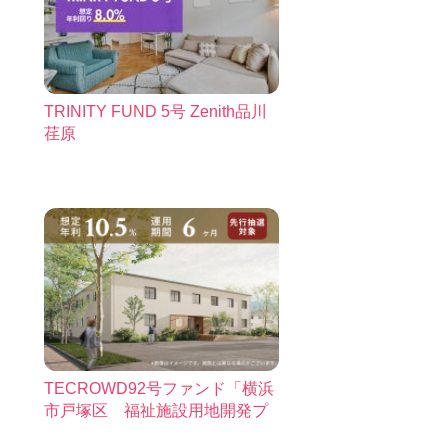
TRINITY FUND 5号 Zenith品川
荏原
TECROWD92号ファンド「横浜
市戸塚区 福祉施設用地開発プ
ロジェクト」