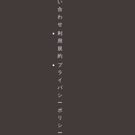
い
合
わ
せ
利
用
規
約
プ
ラ
イ
バ
シ
ー
ポ
リ
シ
ー