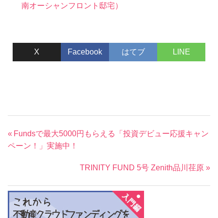
南オーシャンフロント邸宅）
X
Facebook
はてブ
LINE
投
前
Fundsで最大5000円もらえる「投資デビュー応援キャン
稿
の
ペーン！」実施中！
ナ
記
次
TRINITY FUND 5号 Zenith品川荏原
事:
ビ
の
ゲ
記
ー
事:
シ