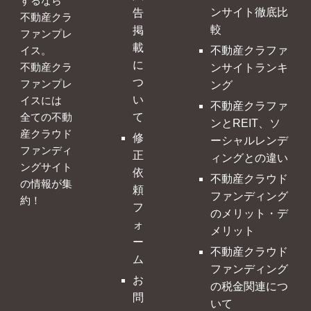
するなら
ンサイト徹底比
告
不動産クラ
較
掲
ファンプレ
載
不動産クラファ
イス。
に
ンサイトランキ
不動産クラ
つ
ファンプレ
ング
い
イスには
不動産クラファ
て
全ての不動
ンとREIT、ソ
産クラウド
修
ーシャルレンデ
ファンディ
正
ィングとの違い
ングサイト
依
不動産クラウド
の情報が集
頼
ファンディング
約！
フ
のメリット・デ
ォ
メリット
ー
不動産クラウド
ム
ファンディング
お
の税金関連につ
問
いて