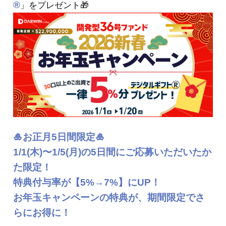
®
」をプレゼント🎁
🎍
お正月
5日間限定🎍
1/1(木)〜1/5(月)
の5日間
にご応募いただいたか
た限定！
特典付与率が【5%→
7%
】にUP！
お年玉キャンペーンの特典が、期間限定でさ
らにお得に！